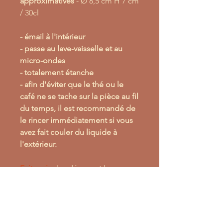
approximatives
- Ø 8,5 cm H 7 cm
/ 30cl
- émail à l'intérieur
- passe au lave-vaisselle et au
micro-ondes
- totalement étanche
- afin d'éviter que le thé ou le
café ne se tache sur la pièce au fil
du temps, il est recommandé de
le rincer immédiatement si vous
avez fait couler du liquide à
l'extérieur.
Fait main:
les décors et les
formes sont réalisés à la main,
chaque pièce est
UNIQUE
ces
pièces peuvent donc avoir des
variations dans: la forme, la