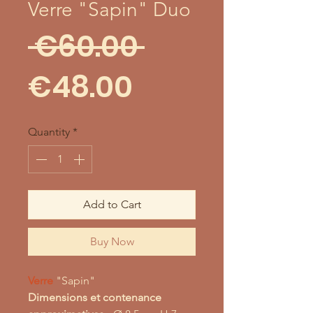
Verre "Sapin" Duo
Regular
 €60.00 
Sale
Price
€48.00
Price
Quantity
*
Add to Cart
Buy Now
Verre
"Sapin"
Dimensions et contenance