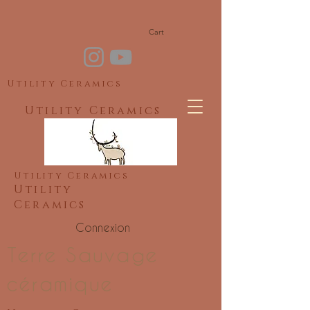
Cart
Utility Ceramics
Utility Ceramics
Utility Ceramics
Utility
Ceramics
Connexion
Terre Sauvage
céramique