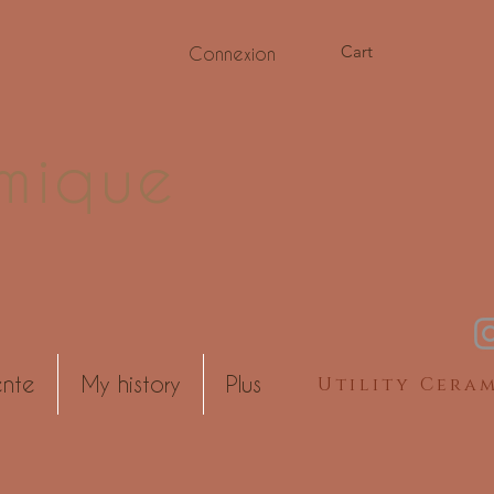
Cart
Connexion
mique
ente
My history
Plus
Utility Cera