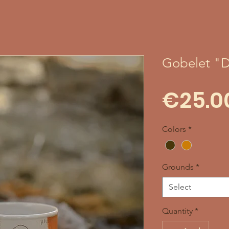
Gobelet "D
€25.0
Colors
*
Grounds
*
Select
Quantity
*