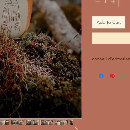
Add to Cart
conseil d'entretie
lave vaisselle ok
Ne passe pas au mic