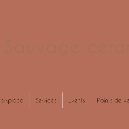
e Sauvage céra
orkplace
Services
Events
Points de v