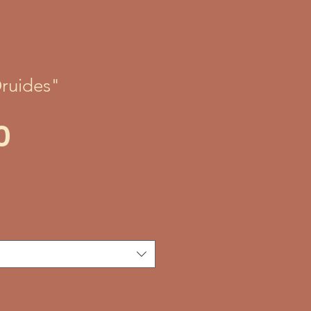
ruides"
Price
0