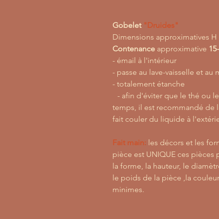
Gobelet
"Druides"
Dimensions approximatives H 
Contenance
approximative
15-
- émail à l'intérieur
- passe au lave-vaisselle et a
- totalement étanche
- afin d'éviter que le thé ou le
temps, il est recommandé de l
fait couler du liquide à l'extéri
Fait main:
les décors et les for
pièce est UNIQUE ces pièces p
la forme, la hauteur, le diamètr
le poids de la pièce ,la couleur
minimes.