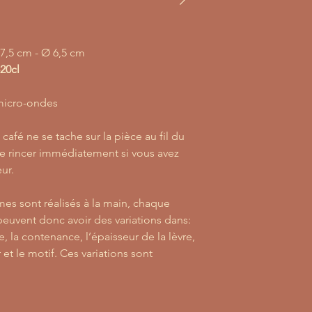
7,5 cm - Ø 6,5 cm
20cl
u micro-ondes
 café ne se tache sur la pièce au fil du
e rincer immédiatement si vous avez
eur.
mes sont réalisés à la main, chaque
euvent donc avoir des variations dans:
e, la contenance, l’épaisseur de la lèvre,
 et le motif. Ces variations sont