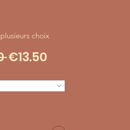
plusieurs choix
Regular
Sale
0 
€13.50
Price
Price