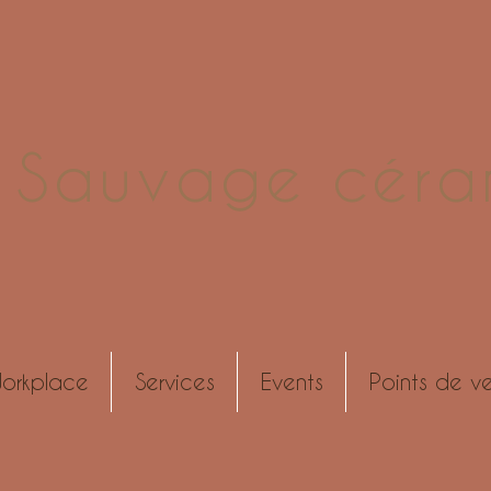
e Sauvage céra
orkplace
Services
Events
Points de v