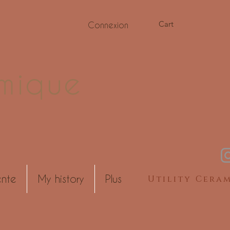
Cart
Connexion
mique
ente
My history
Plus
Utility Cera