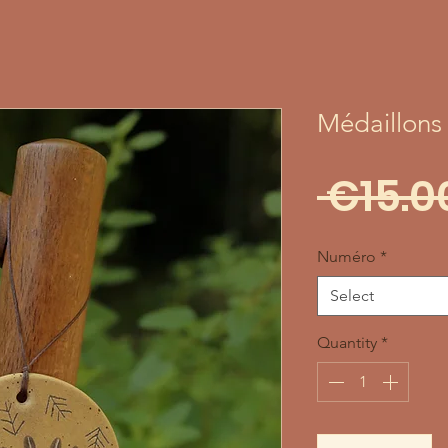
Médaillons 
 €15.0
Numéro
*
Select
Quantity
*